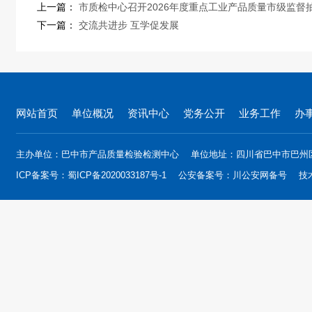
上一篇：
市质检中心召开2026年度重点工业产品质量市级监督
下一篇：
交流共进步 互学促发展
网站首页
单位概况
资讯中心
党务公开
业务工作
办
主办单位：巴中市产品质量检验检测中心
单位地址：四川省巴中市巴州
ICP备案号：
蜀ICP备2020033187号-1
公安备案号：
川公安网备号
技