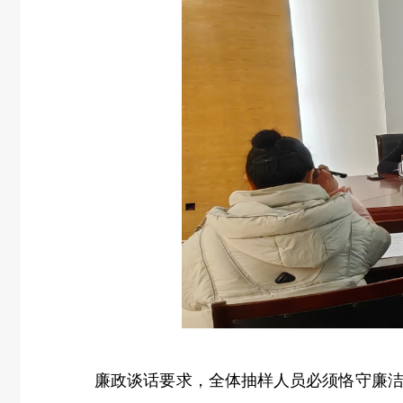
廉政谈话要求
，
全体抽样人员必须恪守廉