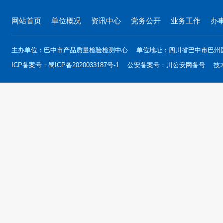
网站首页
单位概况
资讯中心
党务公开
业务工作
办
主办单位：巴中市产品质量检验检测中心
单位地址：四川省巴中市巴州
ICP备案号：
蜀ICP备2020033187号-1
公安备案号：
川公安网备号
技