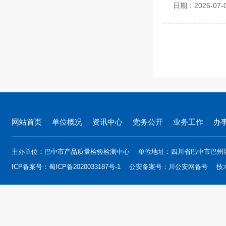
日期：2026-07-
网站首页
单位概况
资讯中心
党务公开
业务工作
办
主办单位：巴中市产品质量检验检测中心
单位地址：四川省巴中市巴州
ICP备案号：
蜀ICP备2020033187号-1
公安备案号：
川公安网备号
技