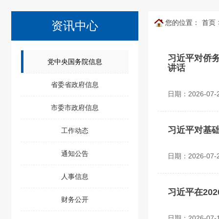
您的位置：
首页
资讯中心
习近平对侨务
党中央国务院信息
讲话
省委省政府信息
日期：2026-07-
市委市政府信息
习近平对基
工作动态
通知公告
日期：2026-07-
人事信息
习近平在20
财务公开
日期：2026-07-