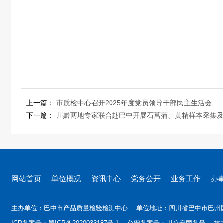
上一篇：
市质检中心召开2025年度党员领导干部民主生活会
下一篇：
川黔两地专家联合赴巴中开展石菖蒲、黄精样本采集
网站首页
单位概况
资讯中心
党务公开
业务工作
办
主办单位：巴中市产品质量检验检测中心
单位地址：四川省巴中市巴州
ICP备案号：
蜀ICP备2020033187号-1
公安备案号：
川公安网备号
技