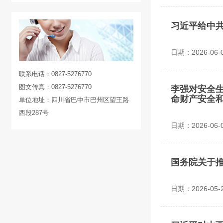
习近平给中
日期：2026-06-
联系电话：0827-5276770
图文传真：0827-5276770
李强对安全生
命财产安全
单位地址：四川省巴中市巴州区望王路
西段287号
日期：2026-06-
国务院关于推
日期：2026-05-